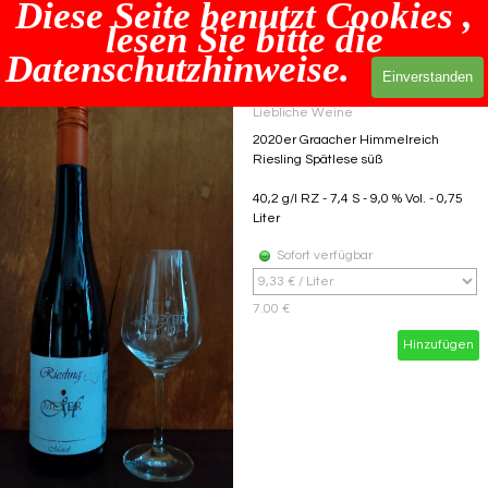
Diese Seite benutzt Cookies ,
Direkt zum Seiteninhalt
Menü übersp
lesen Sie bitte die
Datenschutzhinweise.
Einverstanden
16
Liebliche Weine
2020er Graacher Himmelreich
Riesling Spätlese süß
40,2 g/l RZ - 7,4 S - 9,0 % Vol. - 0,75
Liter
Sofort verfügbar
7.00 €
Hinzufügen