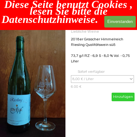
Diese Seite benutzt Cookies ,
Direkt zum Seiteninhalt
Menü übersp
lesen Sie bitte die
Datenschutzhinweise.
Einverstanden
15
Liebliche Weine
2018er Graacher Himmelreich
Riesling Qualitätswein süß
73,7 g/l RZ - 6,9 S - 8,0 % Vol. - 0,75
Liter
Sofort verfügbar
6.00 €
Hinzufügen